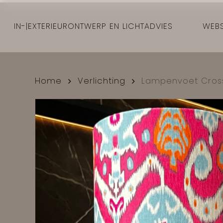
Skip
to
IN-|EXTERIEURONTWERP EN LICHTADVIES
WEB
main
content
Home
Verlichting
Lampenvoet Cros