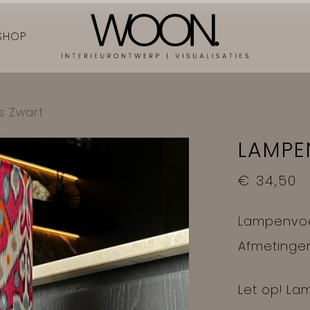
CART
SHOP
s Zwart
LAMPE
€
34,50
Lampenvoet
Afmetingen
Let op! La