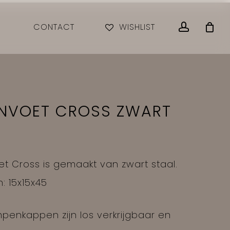
Close
accoun
CONTACT
WISHLIST
Cart
NVOET CROSS ZWART
 Cross is gemaakt van zwart staal.
: 15x15x45
mpenkappen zijn los verkrijgbaar en