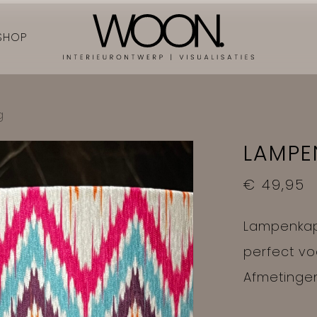
CART
SHOP
g
LAMPE
€
49,95
Lampenkap 
perfect vo
Afmetingen