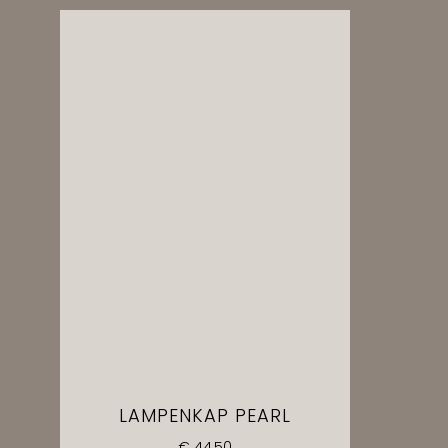
LAMPENKAP PEARL
€
44,50