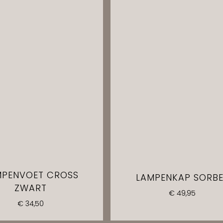
MPENVOET CROSS
LAMPENKAP SORB
ZWART
€
49,95
€
34,50