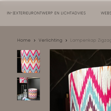
Skip
to
IN-|EXTERIEURONTWERP EN LICHTADVIES
WEB
main
content
Home
Verlichting
Lampenkap Zigza