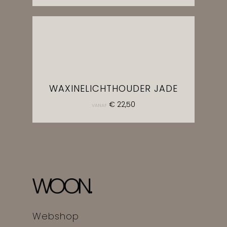
GO TO SHOP
WAXINELICHTHOUDER JADE
€
22,50
VANAF
Webshop