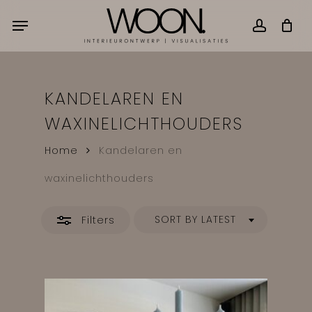
Skip
Menu
accou
Close
CART
Close
to
Cart
Filters
main
content
KANDELAREN EN
WAXINELICHTHOUDERS
Home
Kandelaren en
waxinelichthouders
SORT BY LATEST
Filters