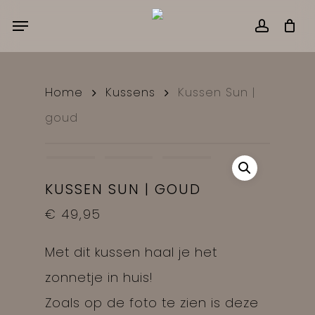
Skip
Menu
accou
CART
Close
to
Cart
main
content
Home
Kussens
Kussen Sun |
goud
KUSSEN SUN | GOUD
€
49,95
Met dit kussen haal je het
zonnetje in huis!
Zoals op de foto te zien is deze