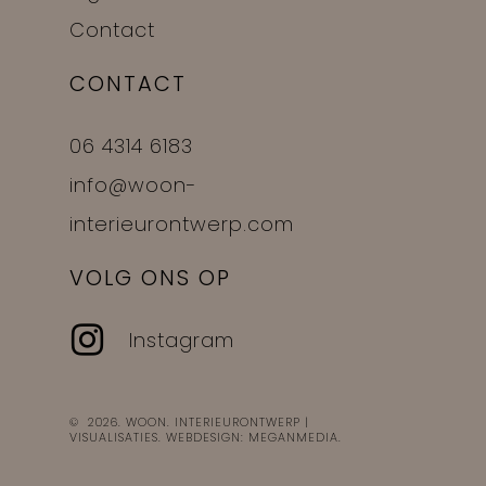
Contact
CONTACT
06 4314 6183
info@woon-
interieurontwerp.com
VOLG ONS OP
Instagram
Subtotal:
€
0,00
©
2026
.
WOON. INTERIEURONTWERP |
VIEW CART
CHECKOUT
VISUALISATIES
. WEBDESIGN:
MEGANMEDIA
.