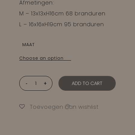
Afmetingen:
M – 13x13xH16cm 68 branduren
L – 16x16xH19cm 95 branduren
MAAT
Choose an option
ADD TO CART
Toevoegen aan wishlist
NO PRODUCTS IN THE CART.
GO TO SHOP