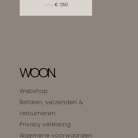
€
7,50
VANAF
Webshop
Betalen, verzenden &
retourneren
Privacy verklaring
Algemene voorwaarden